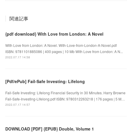
関連記事
{pdf download} With Love from London: A Novel
With Love from London: A Novel. With-Love-from-London-A-Novel.pdf
ISBN: 9781101885086 | 400 pages | 10 Mb With Love from London: A N...
2022.07.17 14:58
[Pdf/ePub] Fail-Safe Investing: Lifelong
Fail-Safe Investing: Lifelong Financial Security in 30 Minutes. Harry Browne
Fail-Safe-Investing-Lifelong.pdf ISBN: 9780312263218 | 176 pages | 5 M…
2022.07.17 14:57
DOWNLOAD [PDF] {EPUB} Double, Volume 1