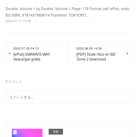
Double, Volume 1 by Double, Volume 1 Page: 176 Format: pdf, ePub, mobi,
fb2 ISBN: 9781427869074 Publisher: TOKYOPO...
2022.07.17 14:56
2022.07.05 04:13
2022.06.29 14:39
[ePub] SWANN'S WAY
[PDF] Toute l'éco en BD
descargar gratis
Tome 2 download
0
コメント
PR